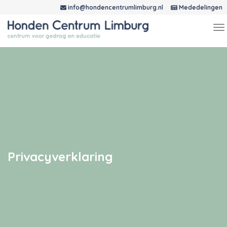
info@hondencentrumlimburg.nl
Mededelingen
T
Overslaan
na
en
naar
de
inhoud
gaan
Privacyverklaring