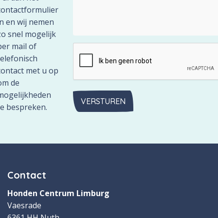
contactformulier
in en wij nemen
zo snel mogelijk
per mail of
telefonisch
contact met u op
om de
mogelijkheden
VERSTUREN
te bespreken.
Contact
Honden Centrum Limburg
Vaesrade
6361 HH Nuth