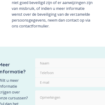
niet goed beveiligd zijn of er aanwijzingen zijn
van misbruik, of indien u meer informatie
wenst over de beveiliging van de verzamelde
persoonsgegevens, neem dan contact op via
ons contactformulier.
Naam
Meer
Telefoon
informatie?
E-
Wilt u meer
mail
informatie
krijgen over
Opmerkingen
onze cursussen?
Vul dan het